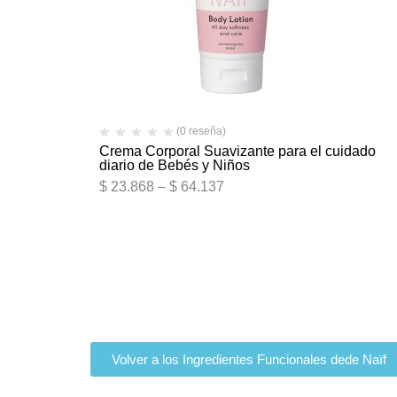
(0 reseña)
Crema Corporal Suavizante para el cuidado
diario de Bebés y Niños
$
23.868
–
$
64.137
Volver a los Ingredientes Funcionales dede Naïf