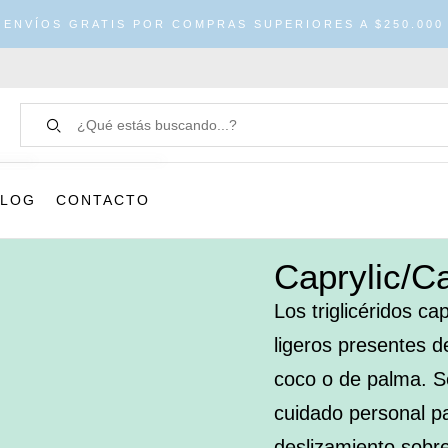
ENVÍOS GRATIS POR COMPRAS SUPERIORES A $250.000
BLOG
CONTACTO
Caprylic/Ca
Los triglicéridos ca
ligeros presentes d
coco o de palma. Se
cuidado personal par
deslizamiento sobre