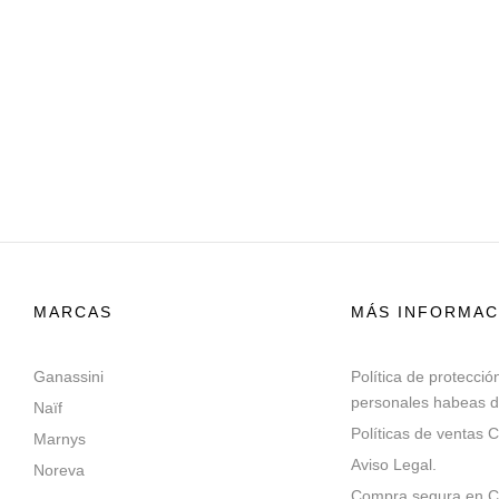
MARCAS
MÁS INFORMAC
Ganassini
Política de protecció
personales habeas d
Naïf
Políticas de ventas C
Marnys
Aviso Legal.
Noreva
Compra segura en Co