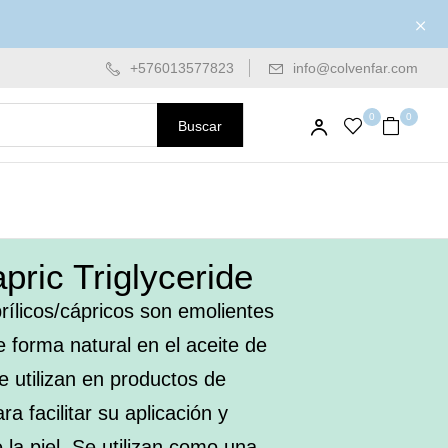
+576013577823
info@colvenfar.com
0
0
Buscar
pric Triglyceride
prílicos/cápricos son emolientes
e forma natural en el aceite de
 utilizan en productos de
a facilitar su aplicación y
 la piel. Se utilizan como una