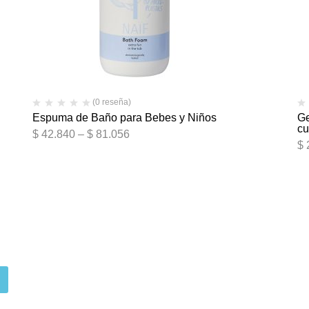
(0 reseña)
Espuma de Baño para Bebes y Niños
Ge
cu
$
42.840
–
$
81.056
$