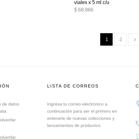
viales x 5 ml c/u
$
68.866
1
2
IÓN
LISTA DE CORREOS
n de datos
Ingresa tu correo electrónico a
ata.
continuación para ser el primero en
enterarte de nuevas colecciones y
olvenfar.
lanzamientos de productos.
lvenfar.