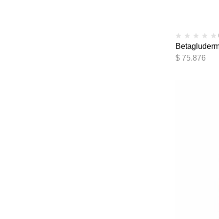
Betagluderm
$
75.876