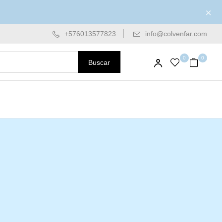
+576013577823
info@colvenfar.com
0
0
Buscar