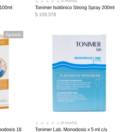
(0 reseña)
 100ml
Tonimer Isotónico Strong Spray 200ml
$
109.378
Agotado
(0 reseña)
nodosis 18
Tonimer Lab. Monodosis x 5 ml c/u