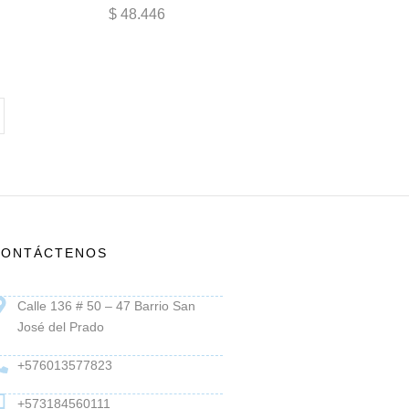
$
48.446
CONTÁCTENOS
Calle 136 # 50 – 47 Barrio San
José del Prado
+576013577823
+573184560111