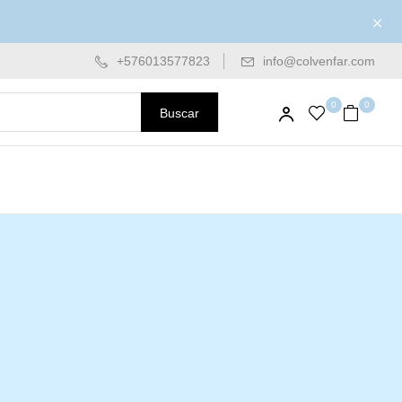
+576013577823
info@colvenfar.com
0
0
Buscar