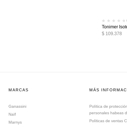
Tonimer Iso
$
109.378
MARCAS
MÁS INFORMAC
Ganassini
Política de protecció
personales habeas d
Naïf
Políticas de ventas C
Marnys