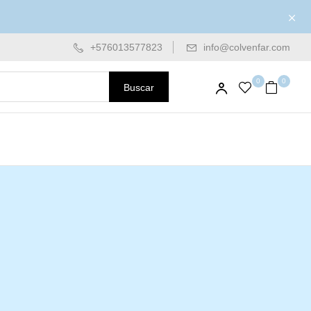
+576013577823
info@colvenfar.com
0
0
Buscar