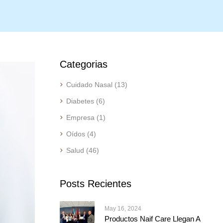
Categorias
Cuidado Nasal
(13)
Diabetes
(6)
Empresa
(1)
Oídos
(4)
Salud
(46)
Posts Recientes
May 16, 2024
Productos Naif Care Llegan A