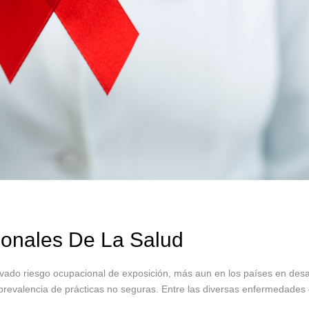
ionales De La Salud
levado riesgo ocupacional de exposición, más aun en los países en desa
prevalencia de prácticas no seguras. Entre las diversas enfermedades