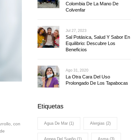
Colombia De La Mano De
Colvenfar
Jul 27, 2023
Sal Potásica, Salud Y Sabor En
Equilibrio: Descubre Los
Beneficios
Ago 31, 2020
La Otra Cara Del Uso
Prolongado De Los Tapabocas
Etiquetas
Agua De Mar
(1)
Alergias
(2)
rrollo, con
 de
Apnea Del Sueño
(1)
Asma
(3)