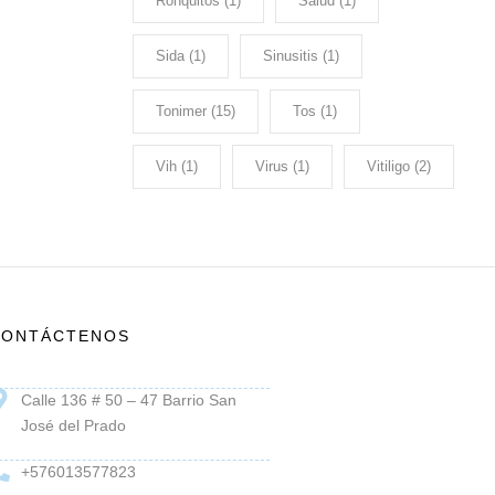
Ronquitos
(1)
Salud
(1)
Sida
(1)
Sinusitis
(1)
Tonimer
(15)
Tos
(1)
Vih
(1)
Virus
(1)
Vitiligo
(2)
CONTÁCTENOS
Calle 136 # 50 – 47 Barrio San
José del Prado
+576013577823